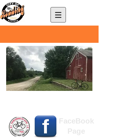
Tornado Trot & Trail
2026
FaceBook
Page